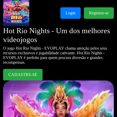
Login
Registrar-se
Hot Rio Nights - Um dos melhores
videojogos
O jogo Hot Rio Nights - EVOPLAY chama atenção pelos seus
recursos exclusivos e jogabilidade cativante. Hot Rio Nights -
EVOPLAY é perfeito para quem procura diversão e grandes
recompensas.
CADASTRE-SE