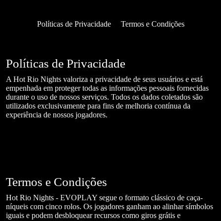
Políticas de Privacidade
Termos e Condições
Políticas de Privacidade
A Hot Rio Nights valoriza a privacidade de seus usuários e está
empenhada em proteger todas as informações pessoais fornecidas
durante o uso de nossos serviços. Todos os dados coletados são
utilizados exclusivamente para fins de melhoria contínua da
experiência de nossos jogadores.
Termos e Condições
Hot Rio Nights - EVOPLAY segue o formato clássico de caça-
níqueis com cinco rolos. Os jogadores ganham ao alinhar símbolos
iguais e podem desbloquear recursos como giros grátis e