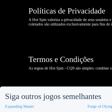
Políticas de Privacidade
A Hot Spin valoriza a privacidade de seus usuários 
coletados são utilizados exclusivamente para fins de
Termos e Condições
As regras de Hot Spin - CQ9 são simples: combine sí
Siga outros jogos semelhantes
Expanding Master
Forge of Olym