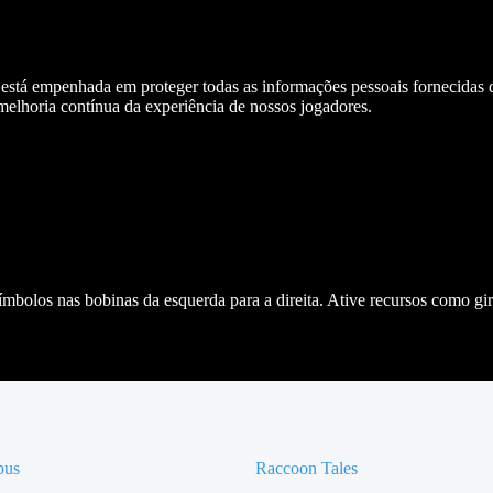
e está empenhada em proteger todas as informações pessoais fornecidas 
 melhoria contínua da experiência de nossos jogadores.
mbolos nas bobinas da esquerda para a direita. Ative recursos como gir
pus
Raccoon Tales