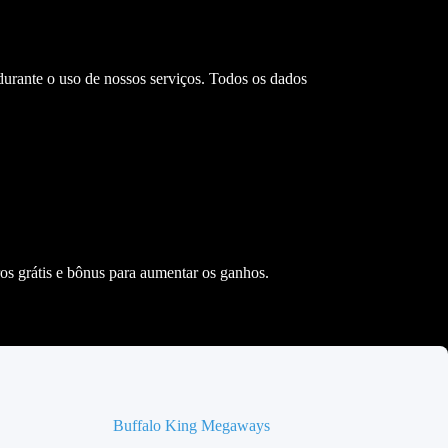
durante o uso de nossos serviços. Todos os dados
os grátis e bônus para aumentar os ganhos.
Buffalo King Megaways