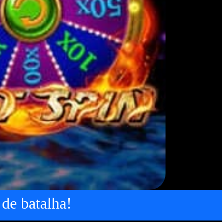
 de batalha!