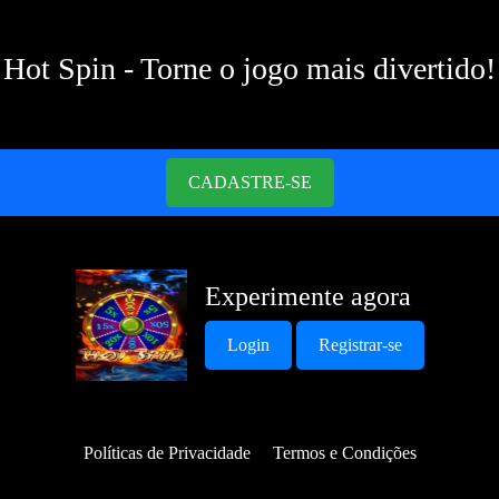
Hot Spin - Torne o jogo mais divertido!
CADASTRE-SE
Experimente agora
Login
Registrar-se
Políticas de Privacidade
Termos e Condições