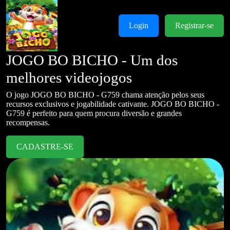
Login
Registrar-se
JOGO BO BICHO - Um dos
melhores videojogos
O jogo JOGO BO BICHO - G759 chama atenção pelos seus
recursos exclusivos e jogabilidade cativante. JOGO BO BICHO -
G759 é perfeito para quem procura diversão e grandes
recompensas.
CADASTRE-SE