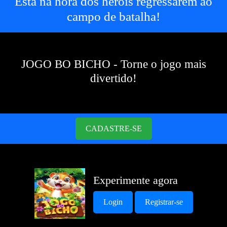
Está na hora dos heróis regressarem ao
campo de batalha!
JOGO BO BICHO - Torne o jogo mais
divertido!
CADASTRE-SE
Experimente agora
Login
Registrar-se