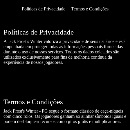
Políticas de Privacidade
Termos e Condições
Políticas de Privacidade
A Jack Frost's Winter valoriza a privacidade de seus usuários e está
empenhada em proteger todas as informações pessoais fornecidas
durante o uso de nossos serviços. Todos os dados coletados são
utilizados exclusivamente para fins de melhoria contínua da
experiência de nossos jogadores.
Termos e Condições
Jack Frost's Winter - PG segue o formato clássico de caça-níqueis
com cinco rolos. Os jogadores ganham ao alinhar símbolos iguais e
podem desbloquear recursos como giros grátis e multiplicadores.