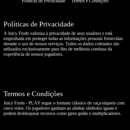
Políticas de Privacidade
Termos e Condições
Políticas de Privacidade
A Juicy Fruits valoriza a privacidade de seus usuários e está
empenhada em proteger todas as informações pessoais fornecidas
durante o uso de nossos serviços. Todos os dados coletados são
utilizados exclusivamente para fins de melhoria contínua da
experiência de nossos jogadores.
Termos e Condições
Juicy Fruits - PLAY segue o formato clássico de caça-níqueis com
cinco rolos. Os jogadores ganham ao alinhar símbolos iguais e
podem desbloquear recursos como giros grátis e multiplicadores.