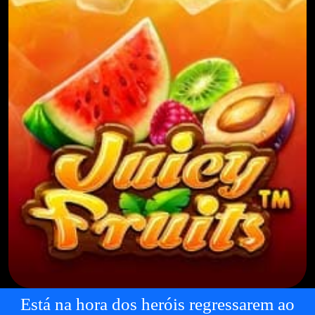
Está na hora dos heróis regressarem ao