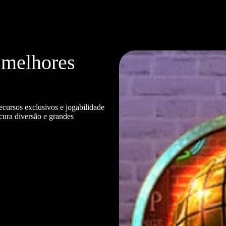
 melhores
ursos exclusivos e jogabilidade
cura diversão e grandes