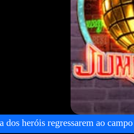
a dos heróis regressarem ao campo