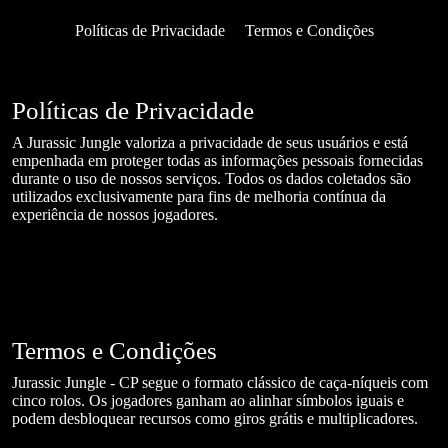
Políticas de Privacidade
Termos e Condições
Políticas de Privacidade
A Jurassic Jungle valoriza a privacidade de seus usuários e está
empenhada em proteger todas as informações pessoais fornecidas
durante o uso de nossos serviços. Todos os dados coletados são
utilizados exclusivamente para fins de melhoria contínua da
experiência de nossos jogadores.
Termos e Condições
Jurassic Jungle - CP segue o formato clássico de caça-níqueis com
cinco rolos. Os jogadores ganham ao alinhar símbolos iguais e
podem desbloquear recursos como giros grátis e multiplicadores.