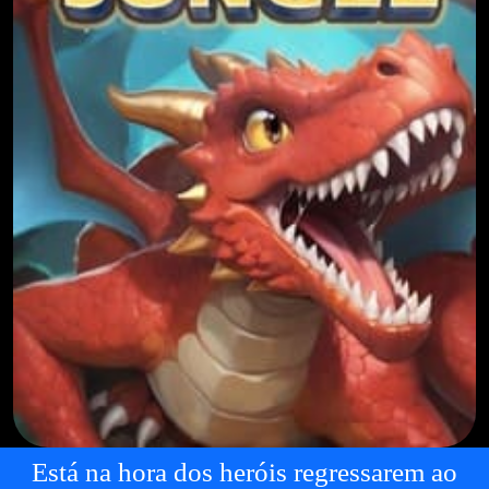
Está na hora dos heróis regressarem ao