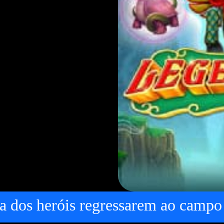
a dos heróis regressarem ao campo