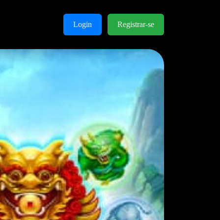
Login
Registrar-se