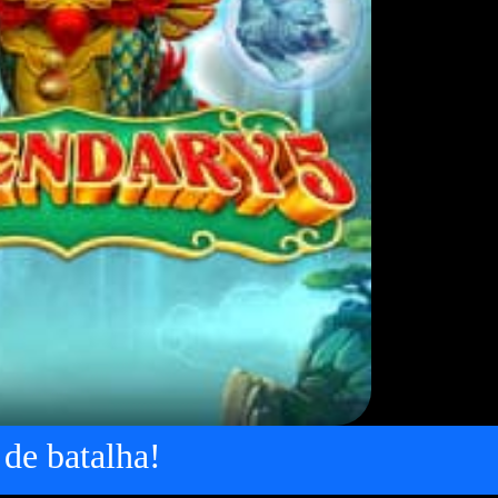
 de batalha!