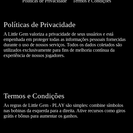
Políticas de Privacidade
Termos e Condições
Políticas de Privacidade
A Little Gem valoriza a privacidade de seus usuários e está
empenhada em proteger todas as informações pessoais fornecidas
durante o uso de nossos serviços. Todos os dados coletados são
utilizados exclusivamente para fins de melhoria contínua da
experiência de nossos jogadores.
Termos e Condições
As regras de Little Gem - PLAY são simples: combine símbolos
nas bobinas da esquerda para a direita. Ative recursos como giros
grátis e bônus para aumentar os ganhos.