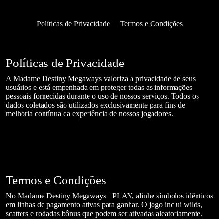
Políticas de Privacidade
Termos e Condições
Políticas de Privacidade
A Madame Destiny Megaways valoriza a privacidade de seus
usuários e está empenhada em proteger todas as informações
pessoais fornecidas durante o uso de nossos serviços. Todos os
dados coletados são utilizados exclusivamente para fins de
melhoria contínua da experiência de nossos jogadores.
Termos e Condições
No Madame Destiny Megaways - PLAY, alinhe símbolos idênticos
em linhas de pagamento ativas para ganhar. O jogo inclui wilds,
scatters e rodadas bônus que podem ser ativadas aleatoriamente.