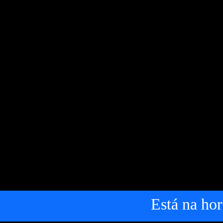
Está na hor