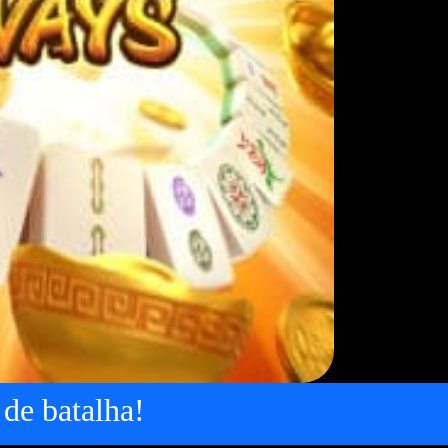
 de batalha!