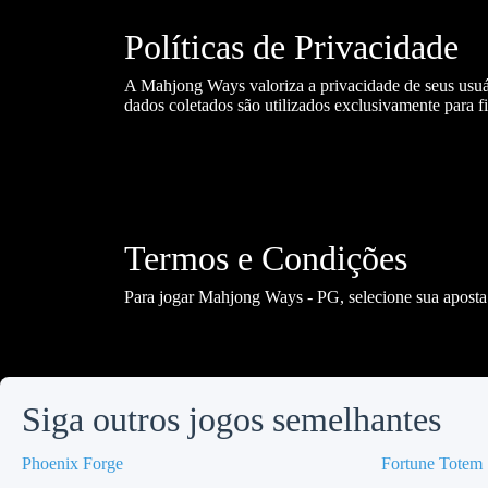
Políticas de Privacidade
A Mahjong Ways valoriza a privacidade de seus usuár
dados coletados são utilizados exclusivamente para f
Termos e Condições
Para jogar Mahjong Ways - PG, selecione sua aposta
Siga outros jogos semelhantes
Phoenix Forge
Fortune Totem