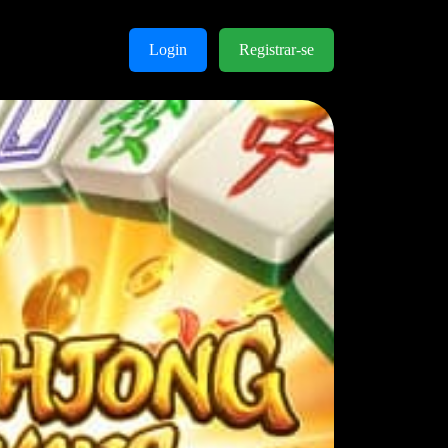
Login
Registrar-se