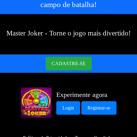
campo de batalha!
Master Joker - Torne o jogo mais divertido!
CADASTRE-SE
Experimente agora
Login
Registrar-se