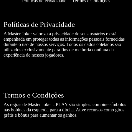
Políticas de Privacidade
Termos e Condições
Políticas de Privacidade
A Master Joker valoriza a privacidade de seus usuários e está
empenhada em proteger todas as informações pessoais fornecidas
durante o uso de nossos serviços. Todos os dados coletados são
utilizados exclusivamente para fins de melhoria contínua da
experiência de nossos jogadores.
Termos e Condições
As regras de Master Joker - PLAY são simples: combine símbolos
nas bobinas da esquerda para a direita. Ative recursos como giros
grátis e bônus para aumentar os ganhos.