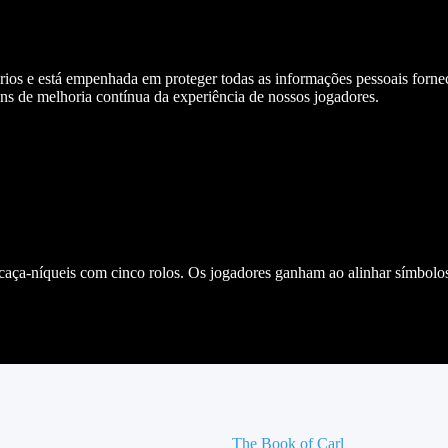
ios e está empenhada em proteger todas as informações pessoais fornec
ins de melhoria contínua da experiência de nossos jogadores.
ça-níqueis com cinco rolos. Os jogadores ganham ao alinhar símbolos
The Book of Carl