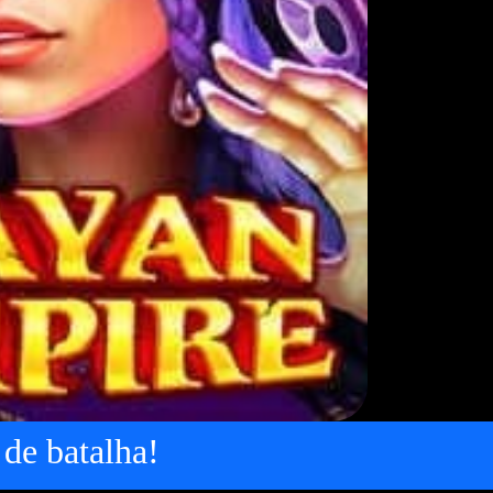
 de batalha!