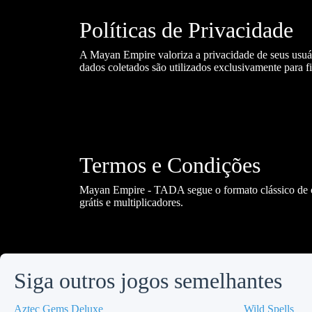
Políticas de Privacidade
A Mayan Empire valoriza a privacidade de seus usuár
dados coletados são utilizados exclusivamente para f
Termos e Condições
Mayan Empire - TADA segue o formato clássico de ca
grátis e multiplicadores.
Siga outros jogos semelhantes
Aztec Gems Deluxe
Wild Spells