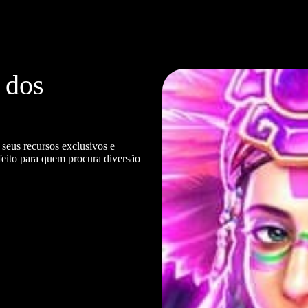
 dos
eus recursos exclusivos e
eito para quem procura diversão