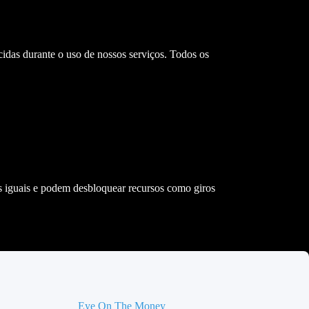
idas durante o uso de nossos serviços. Todos os
 iguais e podem desbloquear recursos como giros
Eye On The Money