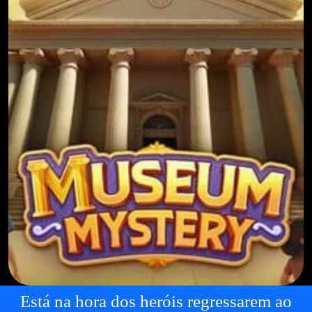
Está na hora dos heróis regressarem ao