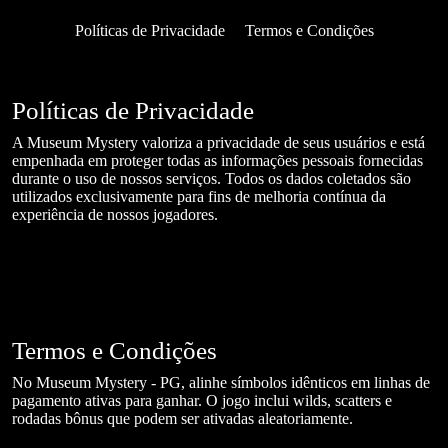
Políticas de Privacidade
Termos e Condições
Políticas de Privacidade
A Museum Mystery valoriza a privacidade de seus usuários e está
empenhada em proteger todas as informações pessoais fornecidas
durante o uso de nossos serviços. Todos os dados coletados são
utilizados exclusivamente para fins de melhoria contínua da
experiência de nossos jogadores.
Termos e Condições
No Museum Mystery - PG, alinhe símbolos idênticos em linhas de
pagamento ativas para ganhar. O jogo inclui wilds, scatters e
rodadas bônus que podem ser ativadas aleatoriamente.