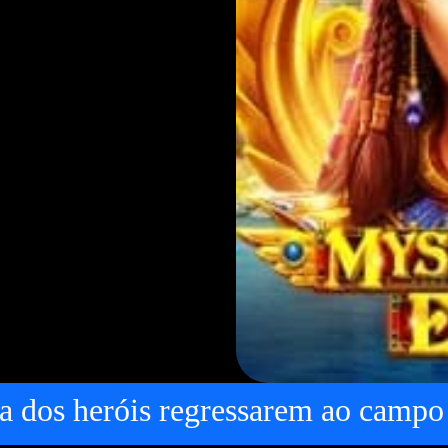
a dos heróis regressarem ao campo