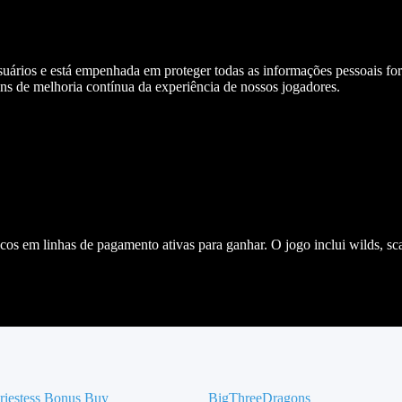
suários e está empenhada em proteger todas as informações pessoais for
ins de melhoria contínua da experiência de nossos jogadores.
os em linhas de pagamento ativas para ganhar. O jogo inclui wilds, sc
riestess Bonus Buy
BigThreeDragons