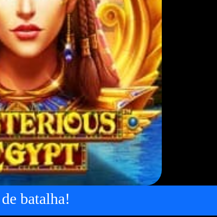
 de batalha!