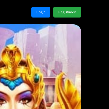
Login
Registrar-se