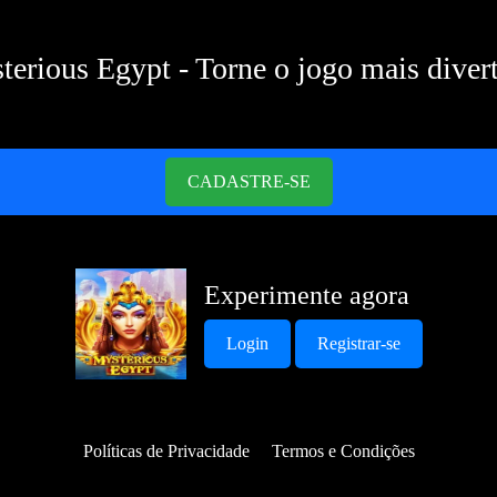
erious Egypt - Torne o jogo mais diver
CADASTRE-SE
Experimente agora
Login
Registrar-se
Políticas de Privacidade
Termos e Condições