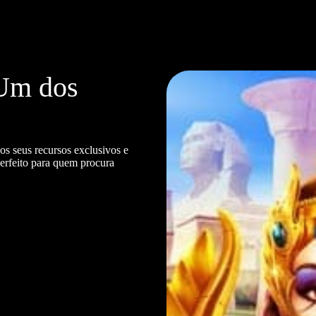
 Um dos
s seus recursos exclusivos e
erfeito para quem procura