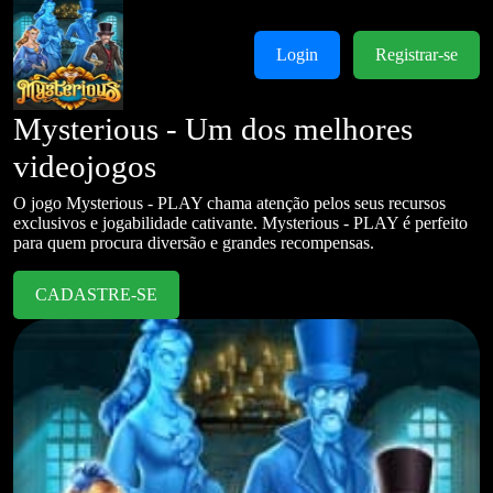
Login
Registrar-se
Mysterious - Um dos melhores
videojogos
O jogo Mysterious - PLAY chama atenção pelos seus recursos
exclusivos e jogabilidade cativante. Mysterious - PLAY é perfeito
para quem procura diversão e grandes recompensas.
CADASTRE-SE