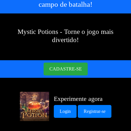
campo de batalha!
Mystic Potions - Torne o jogo mais
divertido!
CADASTRE-SE
Experimente agora
Login
Registrar-se