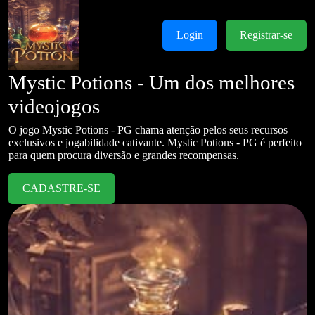
Login
Registrar-se
Mystic Potions - Um dos melhores
videojogos
O jogo Mystic Potions - PG chama atenção pelos seus recursos
exclusivos e jogabilidade cativante. Mystic Potions - PG é perfeito
para quem procura diversão e grandes recompensas.
CADASTRE-SE