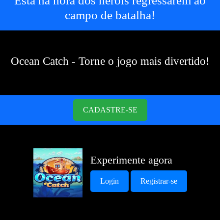
Está na hora dos heróis regressarem ao
campo de batalha!
Ocean Catch - Torne o jogo mais divertido!
CADASTRE-SE
Experimente agora
Login
Registrar-se