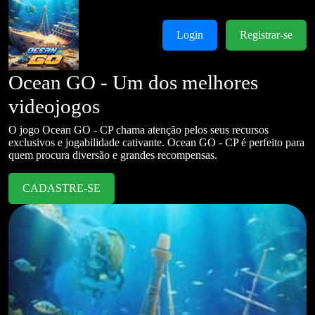
Login
Registrar-se
Ocean GO - Um dos melhores
videojogos
O jogo Ocean GO - CP chama atenção pelos seus recursos
exclusivos e jogabilidade cativante. Ocean GO - CP é perfeito para
quem procura diversão e grandes recompensas.
CADASTRE-SE