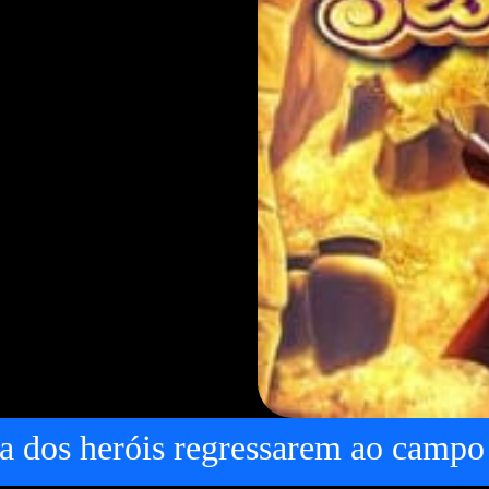
a dos heróis regressarem ao campo