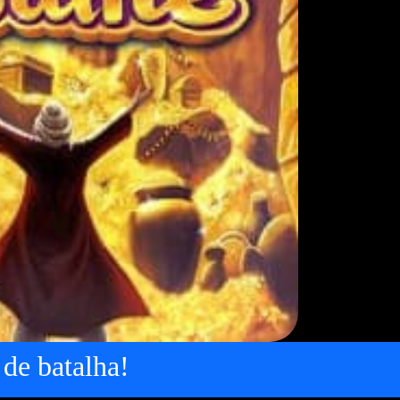
 de batalha!