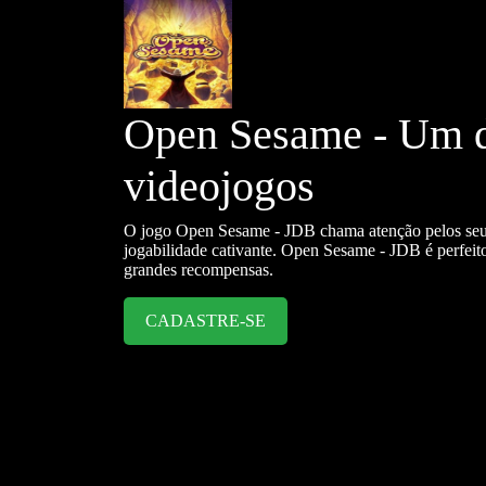
Open Sesame - Um d
videojogos
O jogo Open Sesame - JDB chama atenção pelos seus
jogabilidade cativante. Open Sesame - JDB é perfeit
grandes recompensas.
CADASTRE-SE