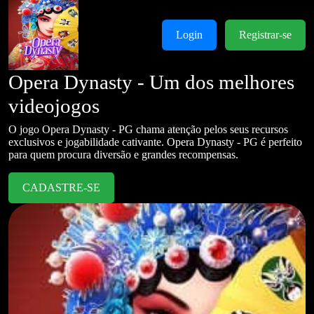
Login
Registrar-se
Opera Dynasty - Um dos melhores
videojogos
O jogo Opera Dynasty - PG chama atenção pelos seus recursos
exclusivos e jogabilidade cativante. Opera Dynasty - PG é perfeito
para quem procura diversão e grandes recompensas.
CADASTRE-SE