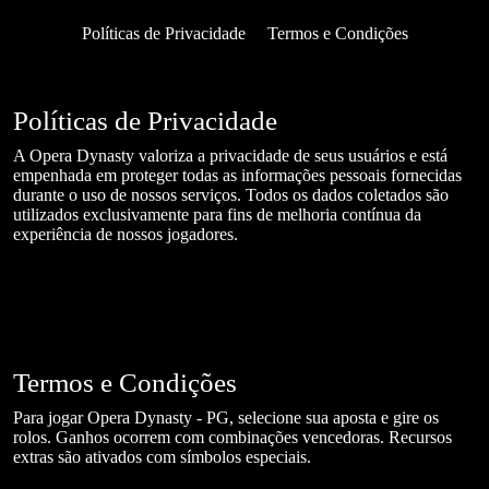
Políticas de Privacidade
Termos e Condições
Políticas de Privacidade
A Opera Dynasty valoriza a privacidade de seus usuários e está
empenhada em proteger todas as informações pessoais fornecidas
durante o uso de nossos serviços. Todos os dados coletados são
utilizados exclusivamente para fins de melhoria contínua da
experiência de nossos jogadores.
Termos e Condições
Para jogar Opera Dynasty - PG, selecione sua aposta e gire os
rolos. Ganhos ocorrem com combinações vencedoras. Recursos
extras são ativados com símbolos especiais.