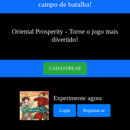
campo de batalha!
Oriental Prosperity - Torne o jogo mais
divertido!
CADASTRE-SE
Experimente agora
Login
Registrar-se