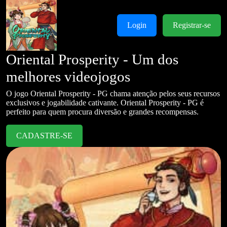
Login
Registrar-se
Oriental Prosperity - Um dos
melhores videojogos
O jogo Oriental Prosperity - PG chama atenção pelos seus recursos
exclusivos e jogabilidade cativante. Oriental Prosperity - PG é
perfeito para quem procura diversão e grandes recompensas.
CADASTRE-SE