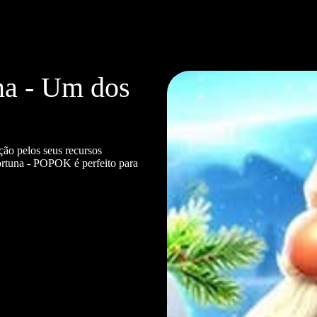
na - Um dos
ão pelos seus recursos
Fortuna - POPOK é perfeito para