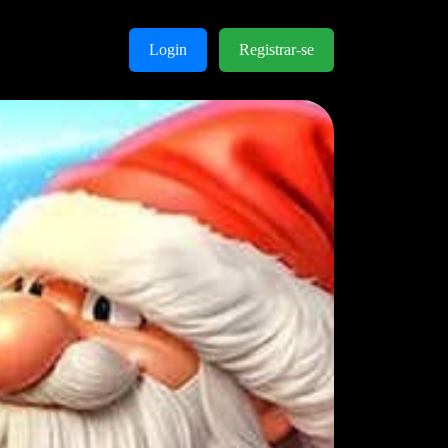
Login
Registrar-se