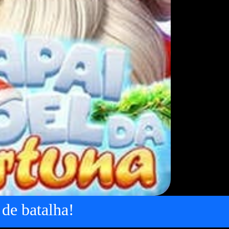
 de batalha!