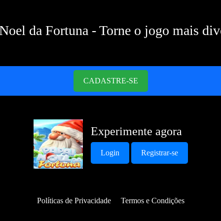
Noel da Fortuna - Torne o jogo mais div
CADASTRE-SE
Experimente agora
Login
Registrar-se
Políticas de Privacidade
Termos e Condições