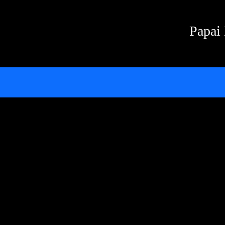
Papai 