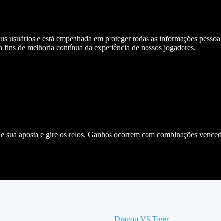
eus usuários e está empenhada em proteger todas as informações pessoai
a fins de melhoria contínua da experiência de nossos jogadores.
e sua aposta e gire os rolos. Ganhos ocorrem com combinações venced
Dragon VS Tiger