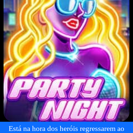
Está na hora dos heróis regressarem ao