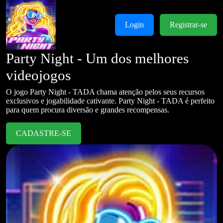
Login
Registrar-se
Party Night - Um dos melhores
videojogos
O jogo Party Night - TADA chama atenção pelos seus recursos
exclusivos e jogabilidade cativante. Party Night - TADA é perfeito
para quem procura diversão e grandes recompensas.
CADASTRE-SE