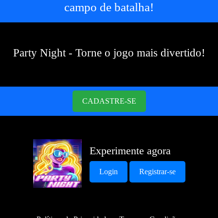
campo de batalha!
Party Night - Torne o jogo mais divertido!
CADASTRE-SE
Experimente agora
Login
Registrar-se