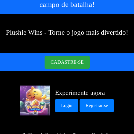
campo de batalha!
Plushie Wins - Torne o jogo mais divertido!
CADASTRE-SE
Experimente agora
Login
Registrar-se