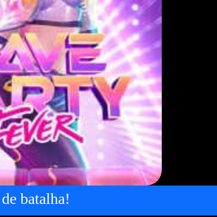
 de batalha!