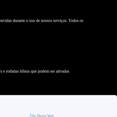
necidas durante o uso de nossos serviços. Todos os
ers e rodadas bônus que podem ser ativadas
The Beast War