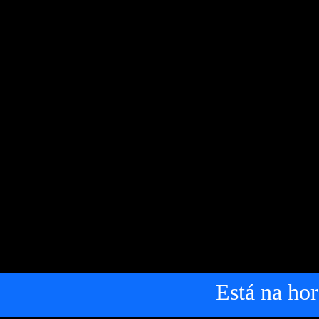
Está na hor