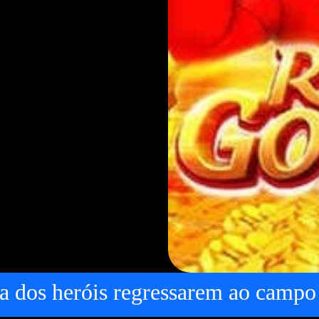
a dos heróis regressarem ao campo