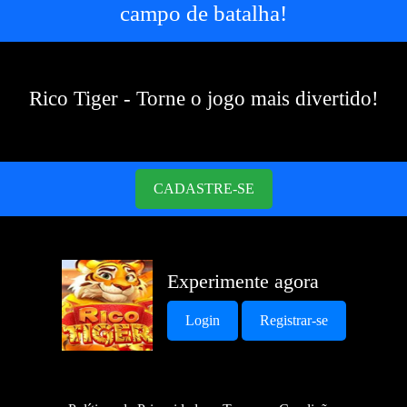
campo de batalha!
Rico Tiger - Torne o jogo mais divertido!
CADASTRE-SE
Experimente agora
Login
Registrar-se