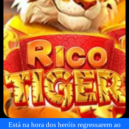
Está na hora dos heróis regressarem ao