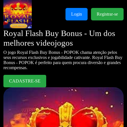
Login
Registrar-se
Royal Flash Buy Bonus - Um dos
melhores videojogos
O jogo Royal Flash Buy Bonus - POPOK chama atenção pelos
seus recursos exclusivos e jogabilidade cativante. Royal Flash Buy
Bonus - POPOK é perfeito para quem procura diversão e grandes
recompensas.
CADASTRE-SE