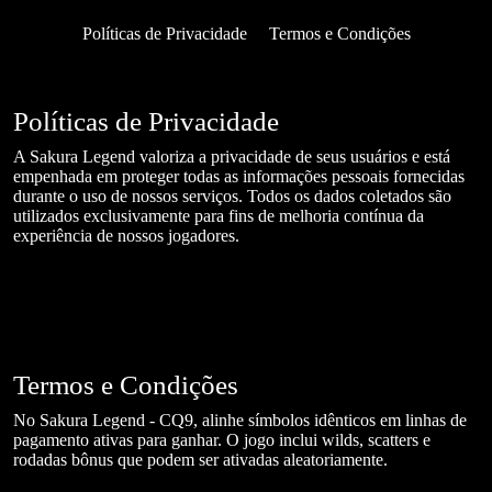
Políticas de Privacidade
Termos e Condições
Políticas de Privacidade
A Sakura Legend valoriza a privacidade de seus usuários e está
empenhada em proteger todas as informações pessoais fornecidas
durante o uso de nossos serviços. Todos os dados coletados são
utilizados exclusivamente para fins de melhoria contínua da
experiência de nossos jogadores.
Termos e Condições
No Sakura Legend - CQ9, alinhe símbolos idênticos em linhas de
pagamento ativas para ganhar. O jogo inclui wilds, scatters e
rodadas bônus que podem ser ativadas aleatoriamente.