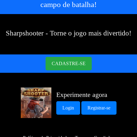
campo de batalha!
Sharpshooter - Torne o jogo mais divertido!
CADASTRE-SE
Experimente agora
Login
Registrar-se