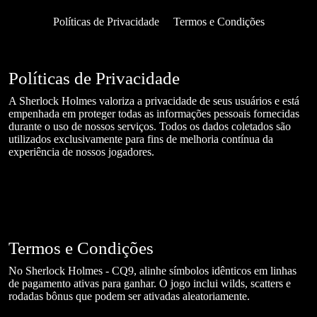
Políticas de Privacidade
Termos e Condições
Políticas de Privacidade
A Sherlock Holmes valoriza a privacidade de seus usuários e está
empenhada em proteger todas as informações pessoais fornecidas
durante o uso de nossos serviços. Todos os dados coletados são
utilizados exclusivamente para fins de melhoria contínua da
experiência de nossos jogadores.
Termos e Condições
No Sherlock Holmes - CQ9, alinhe símbolos idênticos em linhas
de pagamento ativas para ganhar. O jogo inclui wilds, scatters e
rodadas bônus que podem ser ativadas aleatoriamente.