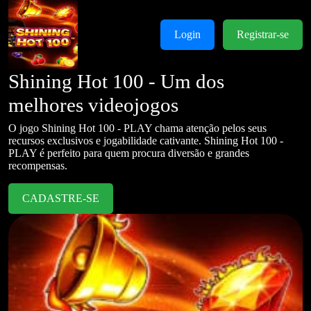
Login
Registrar-se
Shining Hot 100 - Um dos
melhores videojogos
O jogo Shining Hot 100 - PLAY chama atenção pelos seus
recursos exclusivos e jogabilidade cativante. Shining Hot 100 -
PLAY é perfeito para quem procura diversão e grandes
recompensas.
CADASTRE-SE