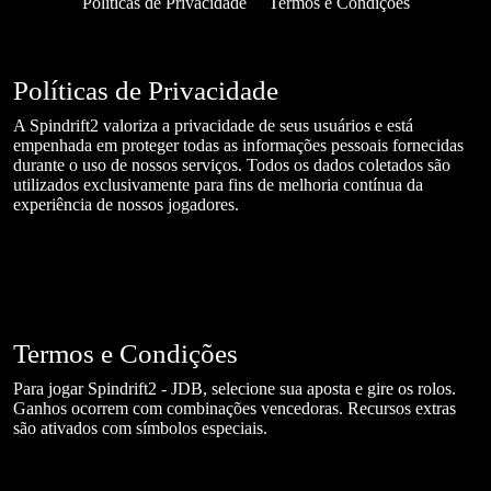
Políticas de Privacidade
Termos e Condições
Políticas de Privacidade
A Spindrift2 valoriza a privacidade de seus usuários e está
empenhada em proteger todas as informações pessoais fornecidas
durante o uso de nossos serviços. Todos os dados coletados são
utilizados exclusivamente para fins de melhoria contínua da
experiência de nossos jogadores.
Termos e Condições
Para jogar Spindrift2 - JDB, selecione sua aposta e gire os rolos.
Ganhos ocorrem com combinações vencedoras. Recursos extras
são ativados com símbolos especiais.