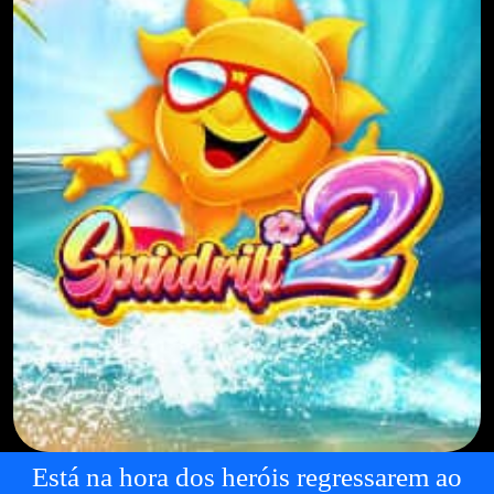
Está na hora dos heróis regressarem ao