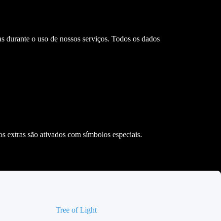
as durante o uso de nossos serviços. Todos os dados
 extras são ativados com símbolos especiais.
Tree of Light