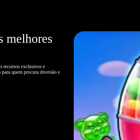
s melhores
 recursos exclusivos e
o para quem procura diversão e