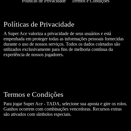
Políticas de Privacidade
Termos e Condições
Políticas de Privacidade
A Super Ace valoriza a privacidade de seus usuários e está
empenhada em proteger todas as informações pessoais fornecidas
durante o uso de nossos serviços. Todos os dados coletados são
utilizados exclusivamente para fins de melhoria contínua da
experiência de nossos jogadores.
Termos e Condições
Para jogar Super Ace - TADA, selecione sua aposta e gire os rolos.
Ganhos ocorrem com combinações vencedoras. Recursos extras
são ativados com símbolos especiais.