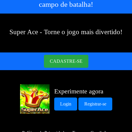
campo de batalha!
Super Ace - Torne o jogo mais divertido!
CADASTRE-SE
Experimente agora
Login
Registrar-se