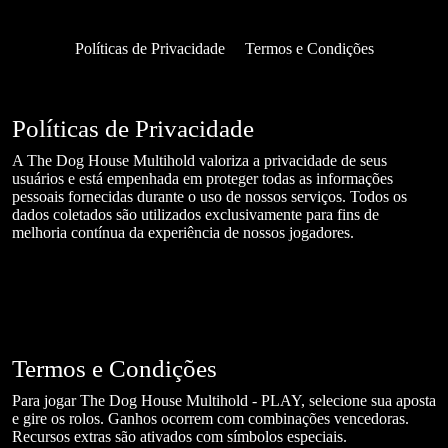
Políticas de Privacidade
Termos e Condições
Políticas de Privacidade
A The Dog House Multihold valoriza a privacidade de seus
usuários e está empenhada em proteger todas as informações
pessoais fornecidas durante o uso de nossos serviços. Todos os
dados coletados são utilizados exclusivamente para fins de
melhoria contínua da experiência de nossos jogadores.
Termos e Condições
Para jogar The Dog House Multihold - PLAY, selecione sua aposta
e gire os rolos. Ganhos ocorrem com combinações vencedoras.
Recursos extras são ativados com símbolos especiais.