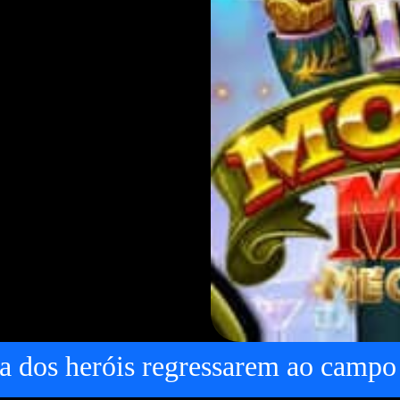
a dos heróis regressarem ao campo