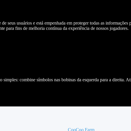
 seus usuários e está empenhada em proteger todas as informações pes
te para fins de melhoria contínua da experiência de nossos jogadores.
ples: combine símbolos nas bobinas da esquerda para a direita. Ativ
CooCoo Farm