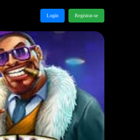
Login
Registrar-se