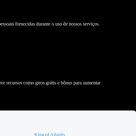
soais fornecidas durante o uso de nossos serviços.
e recursos como giros grátis e bônus para aumentar
King of Atlantis