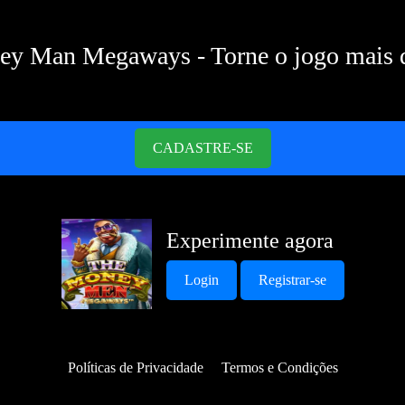
y Man Megaways - Torne o jogo mais d
CADASTRE-SE
Experimente agora
Login
Registrar-se
Políticas de Privacidade
Termos e Condições