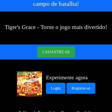
campo de batalha!
Tiger's Grace - Torne o jogo mais divertido!
CADASTRE-SE
Experimente agora
Login
Registrar-se