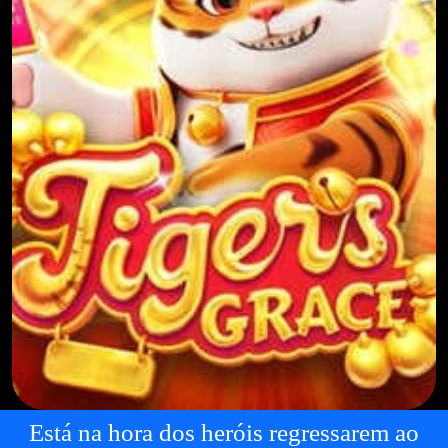
Está na hora dos heróis regressarem ao