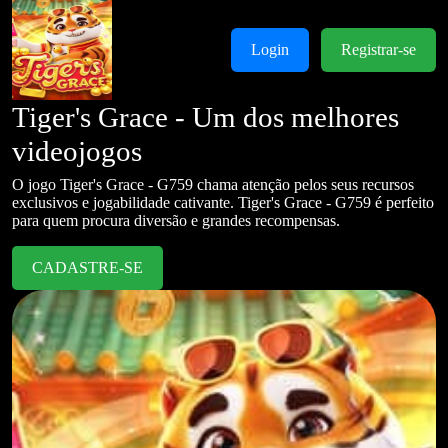
Login
Registrar-se
Tiger's Grace - Um dos melhores
videojogos
O jogo Tiger's Grace - G759 chama atenção pelos seus recursos
exclusivos e jogabilidade cativante. Tiger's Grace - G759 é perfeito
para quem procura diversão e grandes recompensas.
CADASTRE-SE