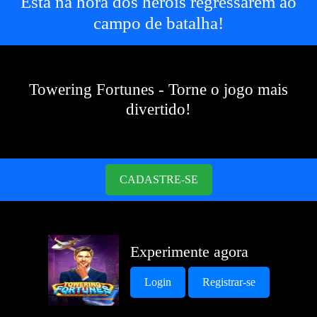
Está na hora dos heróis regressarem ao
campo de batalha!
Towering Fortunes - Torne o jogo mais
divertido!
CADASTRE-SE
Experimente agora
Login
Registrar-se