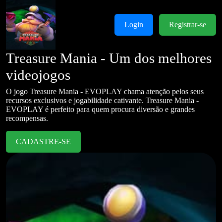
Login
Registrar-se
Treasure Mania - Um dos melhores
videojogos
O jogo Treasure Mania - EVOPLAY chama atenção pelos seus
recursos exclusivos e jogabilidade cativante. Treasure Mania -
EVOPLAY é perfeito para quem procura diversão e grandes
recompensas.
CADASTRE-SE