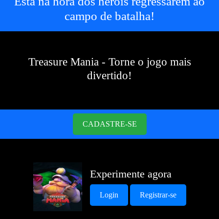
Está na hora dos heróis regressarem ao
campo de batalha!
Treasure Mania - Torne o jogo mais
divertido!
CADASTRE-SE
Experimente agora
Login
Registrar-se