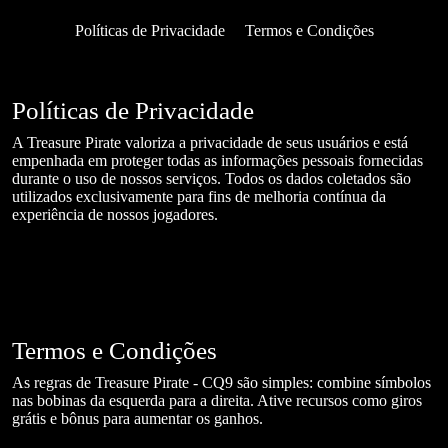
Políticas de Privacidade
Termos e Condições
Políticas de Privacidade
A Treasure Pirate valoriza a privacidade de seus usuários e está
empenhada em proteger todas as informações pessoais fornecidas
durante o uso de nossos serviços. Todos os dados coletados são
utilizados exclusivamente para fins de melhoria contínua da
experiência de nossos jogadores.
Termos e Condições
As regras de Treasure Pirate - CQ9 são simples: combine símbolos
nas bobinas da esquerda para a direita. Ative recursos como giros
grátis e bônus para aumentar os ganhos.