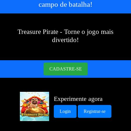
campo de batalha!
Treasure Pirate - Torne o jogo mais
divertido!
CADASTRE-SE
Experimente agora
Login
Registrar-se