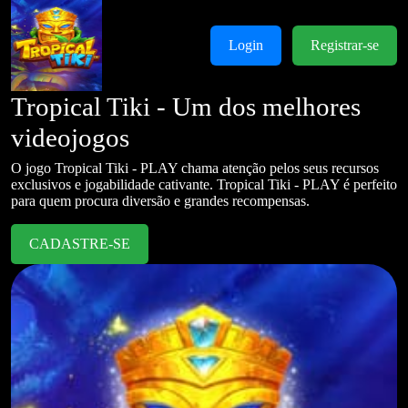
Login
Registrar-se
Tropical Tiki - Um dos melhores
videojogos
O jogo Tropical Tiki - PLAY chama atenção pelos seus recursos
exclusivos e jogabilidade cativante. Tropical Tiki - PLAY é perfeito
para quem procura diversão e grandes recompensas.
CADASTRE-SE