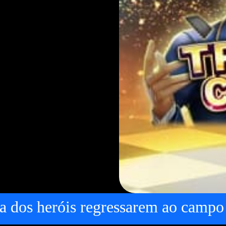
a dos heróis regressarem ao campo