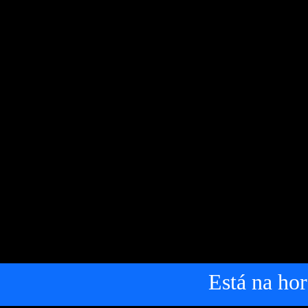
Está na hor