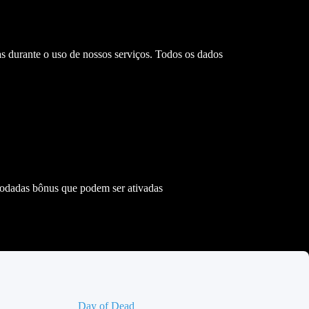
s durante o uso de nossos serviços. Todos os dados
 rodadas bônus que podem ser ativadas
Day of Dead