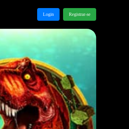
Login
Registrar-se