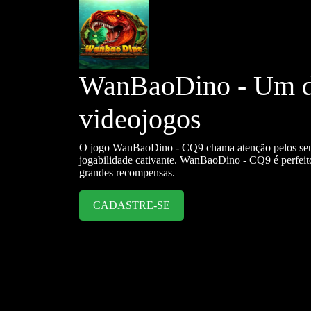
WanBaoDino - Um d
videojogos
O jogo WanBaoDino - CQ9 chama atenção pelos seus
jogabilidade cativante. WanBaoDino - CQ9 é perfeit
grandes recompensas.
CADASTRE-SE