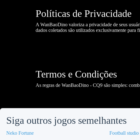
Políticas de Privacidade
A WanBaoDino valoriza a privacidade de seus usuário
dados coletados são utilizados exclusivamente para f
Termos e Condições
As regras de WanBaoDino - CQ9 são simples: combine
Siga outros jogos semelhantes
Neko Fortune
Football studio