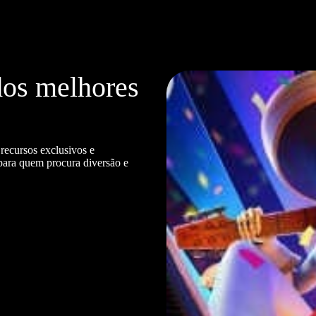
dos melhores
recursos exclusivos e
 para quem procura diversão e