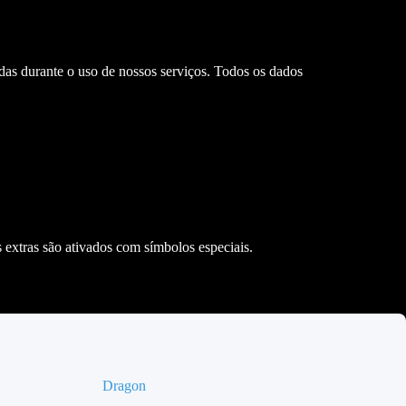
das durante o uso de nossos serviços. Todos os dados
extras são ativados com símbolos especiais.
Dragon