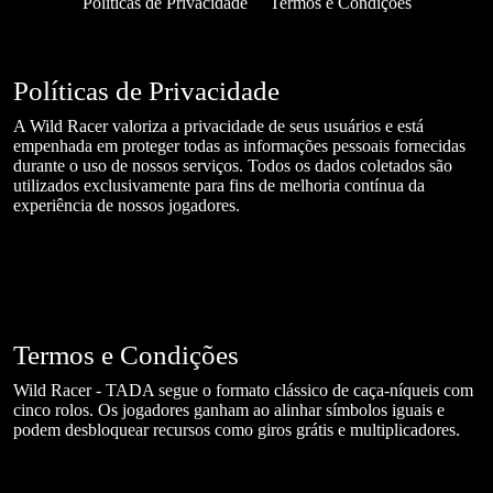
Políticas de Privacidade
Termos e Condições
Políticas de Privacidade
A Wild Racer valoriza a privacidade de seus usuários e está
empenhada em proteger todas as informações pessoais fornecidas
durante o uso de nossos serviços. Todos os dados coletados são
utilizados exclusivamente para fins de melhoria contínua da
experiência de nossos jogadores.
Termos e Condições
Wild Racer - TADA segue o formato clássico de caça-níqueis com
cinco rolos. Os jogadores ganham ao alinhar símbolos iguais e
podem desbloquear recursos como giros grátis e multiplicadores.