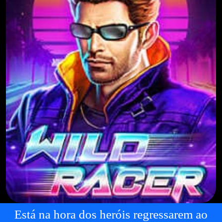
Está na hora dos heróis regressarem ao