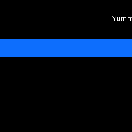
Yummy 