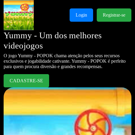
Login
Registrar-se
Yummy - Um dos melhores
videojogos
O jogo Yummy - POPOK chama atenção pelos seus recursos
exclusivos e jogabilidade cativante. Yummy - POPOK é perfeito
para quem procura diversão e grandes recompensas.
CADASTRE-SE