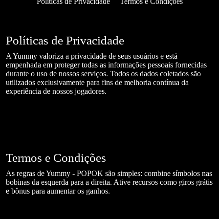
Políticas de Privacidade
Termos e Condições
Políticas de Privacidade
A Yummy valoriza a privacidade de seus usuários e está
empenhada em proteger todas as informações pessoais fornecidas
durante o uso de nossos serviços. Todos os dados coletados são
utilizados exclusivamente para fins de melhoria contínua da
experiência de nossos jogadores.
Termos e Condições
As regras de Yummy - POPOK são simples: combine símbolos nas
bobinas da esquerda para a direita. Ative recursos como giros grátis
e bônus para aumentar os ganhos.