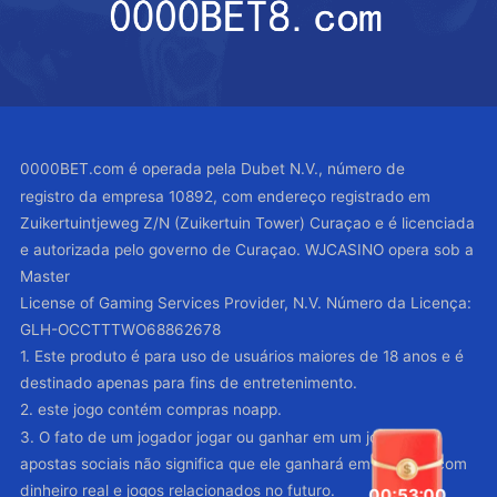
0000BET.com é operada pela Dubet N.V., número de
registro da empresa 10892, com endereço registrado em
Zuikertuintjeweg Z/N (Zuikertuin Tower) Curaçao e é licenciada
e autorizada pelo governo de Curaçao. WJCASINO opera sob a
Master
License of Gaming Services Provider, N.V. Número da Licença:
GLH-OCCTTTWO68862678
1. Este produto é para uso de usuários maiores de 18 anos e é
destinado apenas para fins de entretenimento.
2. este jogo contém compras noapp.
3. O fato de um jogador jogar ou ganhar em um jogo de
apostas sociais não significa que ele ganhará em apostas com
dinheiro real e jogos relacionados no futuro.
00:52:59