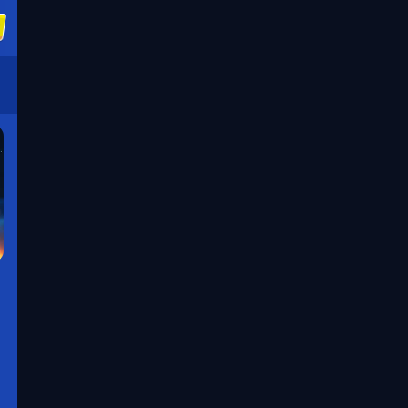
o flexibilidade. ②✨0000BET oferece uma plataforma confiável 
44
177
184
25