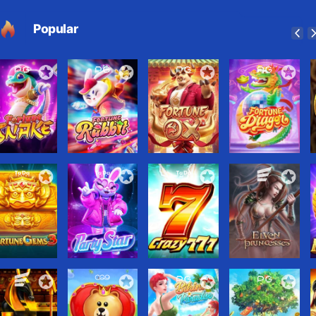
Popular